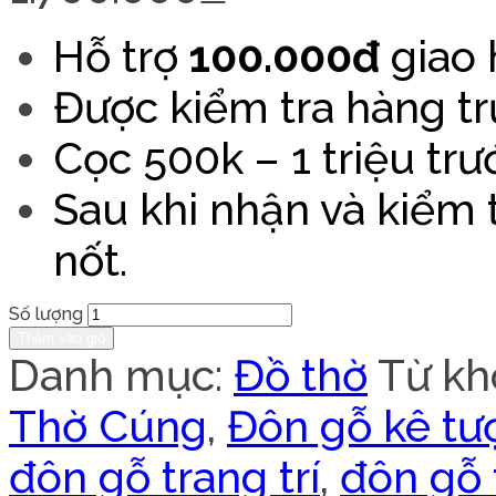
Hỗ trợ
100.000đ
giao 
Được kiểm tra hàng tr
Cọc 500k – 1 triệu trư
Sau khi nhận và kiểm
nốt.
Số lượng
Thêm vào giỏ
Danh mục:
Đồ thờ
Từ kh
Thờ Cúng
,
Đôn gỗ kê tư
đôn gỗ trang trí
,
đôn gỗ 