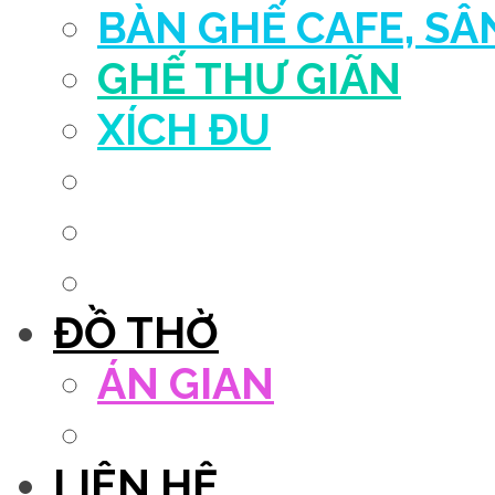
BÀN GHẾ CAFE, S
GHẾ THƯ GIÃN
XÍCH ĐU
QUẦY THU NGÂN
DECOR TRANG TRÍ
GHẾ SALON
ĐỒ THỜ
ÁN GIAN
TỦ THỜ
LIÊN HỆ