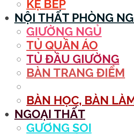
KỆ BẾP
NỘI THẤT PHÒNG N
GIƯỜNG NGỦ
TỦ QUẦN ÁO
TỦ ĐẦU GIƯỜNG
BÀN TRANG ĐIỂM
GƯƠNG
BÀN HỌC, BÀN LÀM
NGOẠI THẤT
GƯƠNG SOI