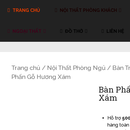
TRANG CHỦ
NỘI THẤT PHÒNG KHÁCH
NGOẠI THẤT
ĐỒ THỜ
LIÊN HỆ
Trang chủ
/
Nội Thất Phòng Ngủ
/
Bàn T
Phấn Gỗ Hương Xám
Bàn Ph
Xám
Hỗ trợ
500
hàng toàn