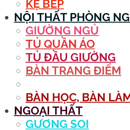
KỆ BẾP
NỘI THẤT PHÒNG N
GIƯỜNG NGỦ
TỦ QUẦN ÁO
TỦ ĐẦU GIƯỜNG
BÀN TRANG ĐIỂM
GƯƠNG
BÀN HỌC, BÀN LÀM
NGOẠI THẤT
GƯƠNG SOI