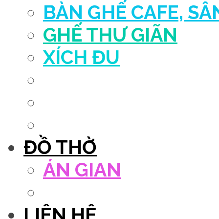
BÀN GHẾ CAFE, S
GHẾ THƯ GIÃN
XÍCH ĐU
QUẦY THU NGÂN
DECOR TRANG TRÍ
GHẾ SALON
ĐỒ THỜ
ÁN GIAN
TỦ THỜ
LIÊN HỆ