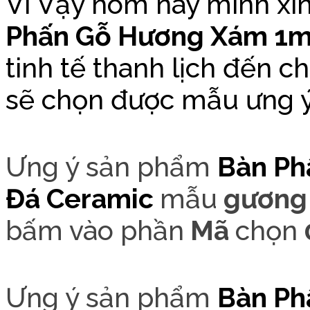
Vì Vậy hôm nay mình xin
Phấn Gỗ Hương Xám 1m
tinh tế thanh lịch đến 
sẽ chọn được mẫu ưng ý
Ưng ý sản phẩm
Bàn Ph
Đá Cer
amic
mẫu
gương 
bấm vào phần
Mã
chọn
Ưng ý sản phẩm
Bàn Ph