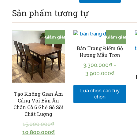
Sản phẩm tương tự
Giảm giá!
Giảm giá!
Bàn Trang Điểm Gỗ
Hương Mẫu Trơn
3.300.000
₫
–
3.900.000
₫
Lựa chọn các tùy
Tạo Không Gian Ấm
chọn
Cúng Với Bàn Ăn
Chân Cò 6 Ghế Gỗ Sồi
Chất Lượng
15.000.000
₫
10.800.000
₫