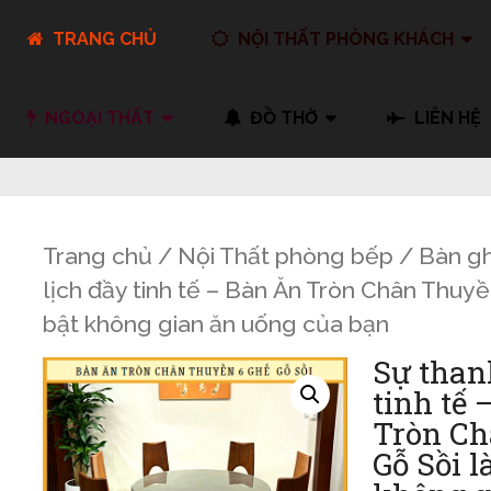
TRANG CHỦ
NỘI THẤT PHÒNG KHÁCH
NGOẠI THẤT
ĐỒ THỜ
LIÊN HỆ
Trang chủ
/
Nội Thất phòng bếp
/
Bàn g
lịch đầy tinh tế – Bàn Ăn Tròn Chân Thuyề
bật không gian ăn uống của bạn
Sự than
tinh tế
Tròn C
Gỗ Sồi l