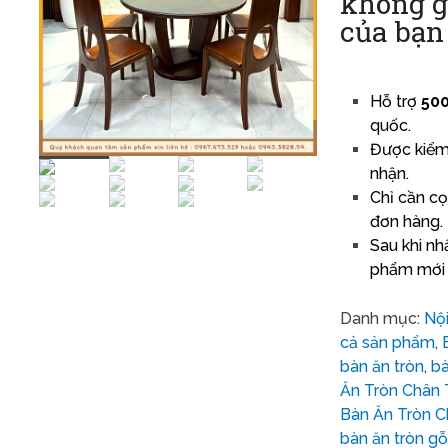
không g
của bạn
Hỗ trợ
500
quốc.
Được kiểm 
nhận.
Chỉ cần cọ
đơn hàng.
Sau khi nh
phẩm mới 
Danh mục:
Nộ
cả sản phẩm
,
bàn ăn tròn
,
bà
Ăn Tròn Chân 
Bàn Ăn Tròn C
bàn ăn tròn gỗ