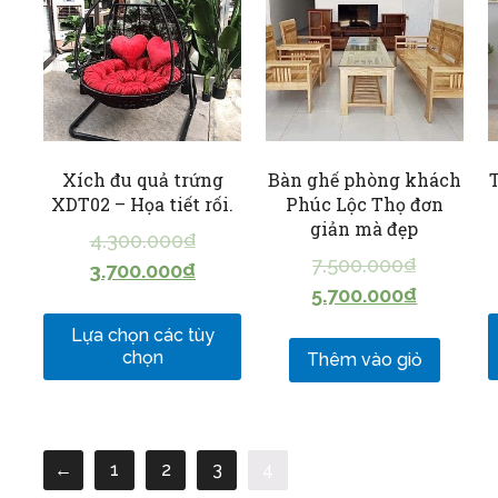
Xích đu quả trứng
Bàn ghế phòng khách
XDT02 – Họa tiết rối.
Phúc Lộc Thọ đơn
giản mà đẹp
4.300.000
₫
7.500.000
₫
3.700.000
₫
5.700.000
₫
Lựa chọn các tùy
chọn
Thêm vào giỏ
←
1
2
3
4