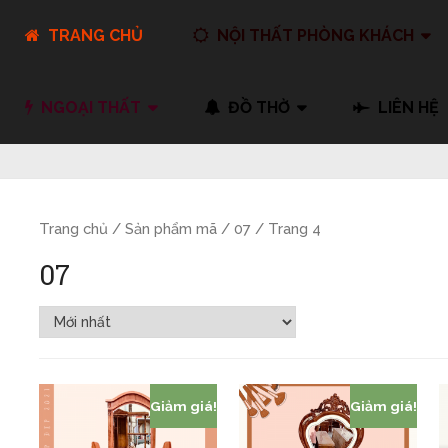
TRANG CHỦ
NỘI THẤT PHÒNG KHÁCH
NGOẠI THẤT
ĐỒ THỜ
LIÊN HỆ
Trang chủ
/ Sản phẩm mã /
07
/ Trang 4
07
Giảm giá!
Giảm giá!