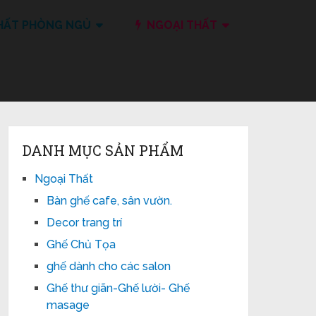
HẤT PHÒNG NGỦ
NGOẠI THẤT
DANH MỤC SẢN PHẨM
Ngoại Thất
Bàn ghế cafe, sân vườn.
Decor trang trí
Ghế Chủ Tọa
ghế dành cho các salon
Ghế thư giãn-Ghế lười- Ghế
masage