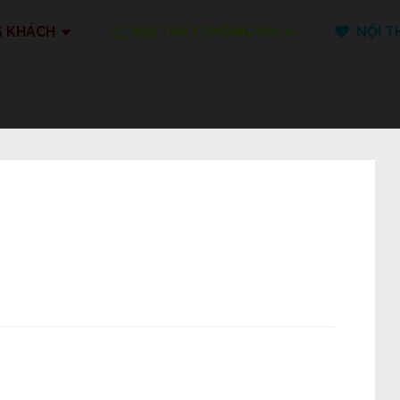
G KHÁCH
NỘI THẤT PHÒNG ĂN
NỘI T