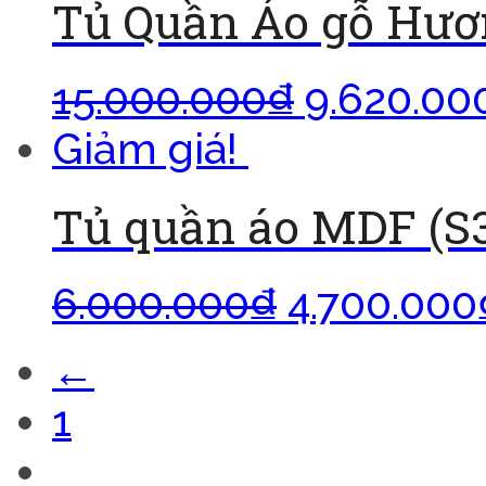
Tủ Quần Áo gỗ Hư
15.000.000
₫
9.620.00
Giảm giá!
Tủ quần áo MDF (S3)
6.000.000
₫
4.700.000
←
1
2