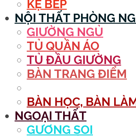
KỆ BẾP
NỘI THẤT PHÒNG N
GIƯỜNG NGỦ
TỦ QUẦN ÁO
TỦ ĐẦU GIƯỜNG
BÀN TRANG ĐIỂM
GƯƠNG
BÀN HỌC, BÀN LÀM
NGOẠI THẤT
GƯƠNG SOI