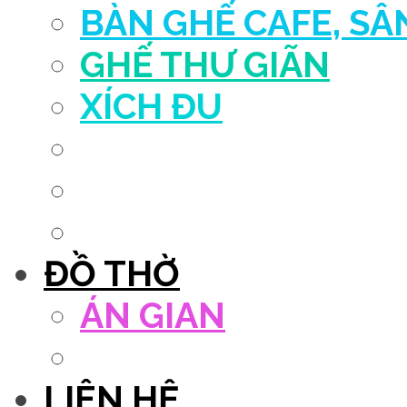
BÀN GHẾ CAFE, S
GHẾ THƯ GIÃN
XÍCH ĐU
QUẦY THU NGÂN
DECOR TRANG TRÍ
GHẾ SALON
ĐỒ THỜ
ÁN GIAN
TỦ THỜ
LIÊN HỆ