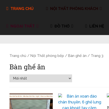
TRANG CHỦ
NỘI THẤT PHÒNG KHÁCH
NGOẠI THẤT
ĐỒ THỜ
LIÊN HỆ
Trang chủ
/
Nội Thất phòng bếp
/
Bàn ghế ăn
/ Trang 3
Bàn ghế ăn