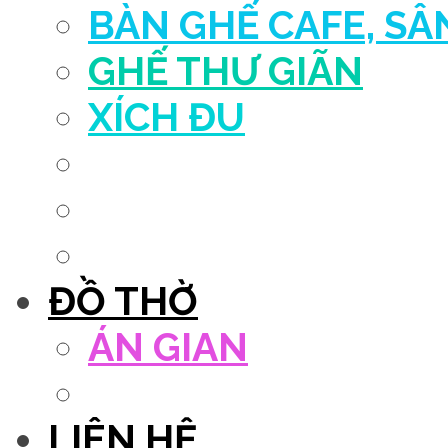
BÀN GHẾ CAFE, S
GHẾ THƯ GIÃN
XÍCH ĐU
QUẦY THU NGÂN
DECOR TRANG TRÍ
GHẾ SALON
ĐỒ THỜ
ÁN GIAN
TỦ THỜ
LIÊN HỆ