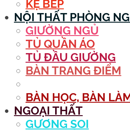
KỆ BẾP
NỘI THẤT PHÒNG N
GIƯỜNG NGỦ
TỦ QUẦN ÁO
TỦ ĐẦU GIƯỜNG
BÀN TRANG ĐIỂM
GƯƠNG
BÀN HỌC, BÀN LÀM
NGOẠI THẤT
GƯƠNG SOI