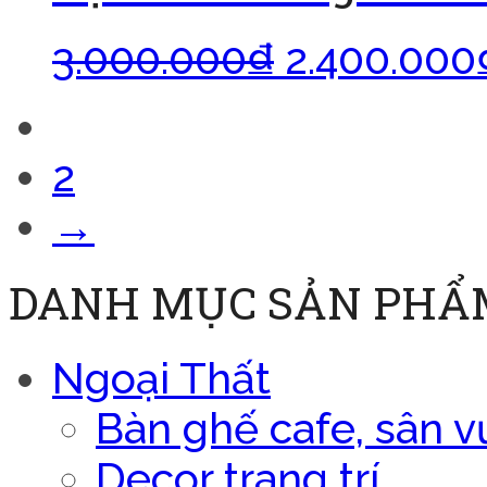
3.000.000
₫
2.400.000
1
2
→
DANH MỤC SẢN PHẨ
Ngoại Thất
Bàn ghế cafe, sân v
Decor trang trí