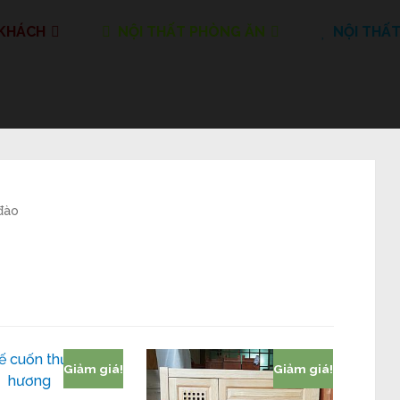
 KHÁCH
NỘI THẤT PHÒNG ĂN
NỘI THẤ
đào
Giảm giá!
Giảm giá!