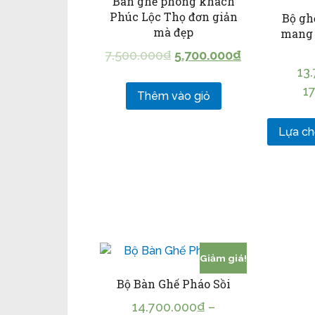
Bàn ghế phòng khách
Phúc Lộc Thọ đơn giản
Bộ gh
mà đẹp
mang 
7.500.000
₫
5.700.000
₫
13
1
Thêm vào giỏ
Lựa ch
Giảm giá!
Bộ Bàn Ghế Pháo Sồi
14.700.000
₫
–