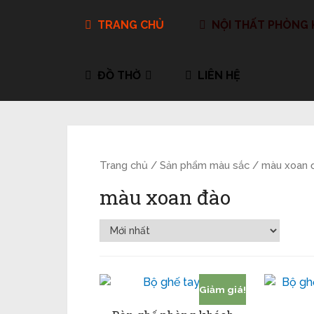
TRANG CHỦ
NỘI THẤT PHÒNG
ĐỒ THỜ
LIÊN HỆ
Trang chủ
/ Sản phẩm màu sắc / màu xoan 
màu xoan đào
Giảm giá!