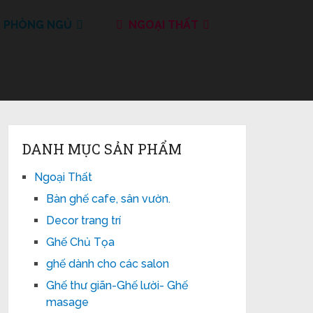
T PHÒNG NGỦ
NGOẠI THẤT
DANH MỤC SẢN PHẨM
Ngoại Thất
Bàn ghế cafe, sân vườn.
Decor trang trí
Ghế Chủ Tọa
ghế dành cho các salon
Ghế thư giãn-Ghế lười- Ghế
masage