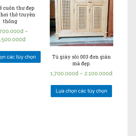
ế cuốn thư đẹp
hơi thở truyền
thống
.700.000
₫
–
7.500.000
₫
Tủ giày sồi 003 đơn giản
ọn các tùy chọn
mà đẹp.
1.700.000
₫
–
2.100.000
₫
Lựa chọn các tùy chọn