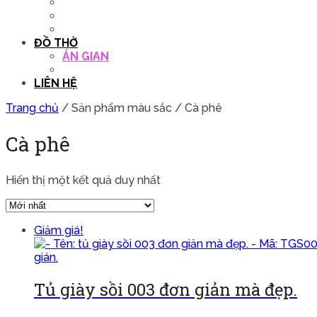
QUẦY THU NGÂN
DECOR TRANG TRÍ
GHẾ SALON
ĐỒ THỜ
ÁN GIAN
TỦ THỜ
LIÊN HỆ
Trang chủ
/ Sản phẩm màu sắc / Cà phê
Cà phê
Hiển thị một kết quả duy nhất
Giảm giá!
Tủ giày sồi 003 đơn giản mà đẹp.