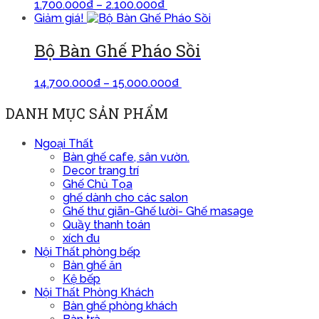
1.700.000
₫
–
2.100.000
₫
Lựa chọn các tùy chọn
Giảm giá!
Bộ Bàn Ghế Pháo Sồi
14.700.000
₫
–
15.000.000
₫
Lựa chọn các tùy chọn
DANH MỤC SẢN PHẨM
Ngoại Thất
Bàn ghế cafe, sân vườn.
Decor trang trí
Ghế Chủ Tọa
ghế dành cho các salon
Ghế thư giãn-Ghế lười- Ghế masage
Quầy thanh toán
xích đu
Nội Thất phòng bếp
Bàn ghế ăn
Kệ bếp
Nội Thất Phòng Khách
Bàn ghế phòng khách