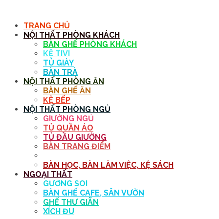
MENU
TRANG CHỦ
NỘI THẤT PHÒNG KHÁCH
BÀN GHẾ PHÒNG KHÁCH
KỆ TIVI
TỦ GIÀY
BÀN TRÀ
NỘI THẤT PHÒNG ĂN
BÀN GHẾ ĂN
KỆ BẾP
NỘI THẤT PHÒNG NGỦ
GIƯỜNG NGỦ
TỦ QUẦN ÁO
TỦ ĐẦU GIƯỜNG
BÀN TRANG ĐIỂM
GƯƠNG
BÀN HỌC, BÀN LÀM VIỆC, KỆ SÁCH
NGOẠI THẤT
GƯƠNG SOI
BÀN GHẾ CAFE, SÂN VƯỜN
GHẾ THƯ GIÃN
XÍCH ĐU