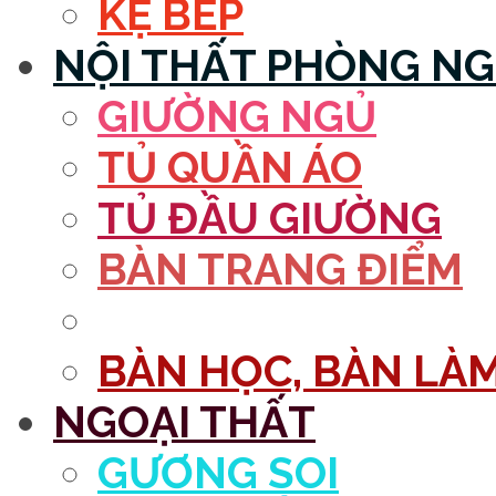
KỆ BẾP
NỘI THẤT PHÒNG N
GIƯỜNG NGỦ
TỦ QUẦN ÁO
TỦ ĐẦU GIƯỜNG
BÀN TRANG ĐIỂM
GƯƠNG
BÀN HỌC, BÀN LÀM
NGOẠI THẤT
GƯƠNG SOI