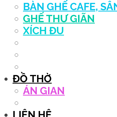
BÀN GHẾ CAFE, S
GHẾ THƯ GIÃN
XÍCH ĐU
QUẦY THU NGÂN
DECOR TRANG TRÍ
GHẾ SALON
ĐỒ THỜ
ÁN GIAN
TỦ THỜ
LIÊN HỆ