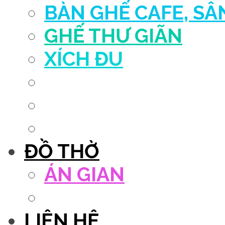
BÀN GHẾ CAFE, S
GHẾ THƯ GIÃN
XÍCH ĐU
QUẦY THU NGÂN
DECOR TRANG TRÍ
GHẾ SALON
ĐỒ THỜ
ÁN GIAN
TỦ THỜ
LIÊN HỆ