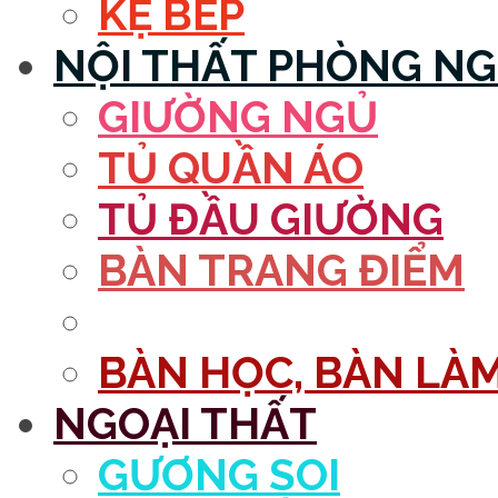
KỆ BẾP
NỘI THẤT PHÒNG N
GIƯỜNG NGỦ
TỦ QUẦN ÁO
TỦ ĐẦU GIƯỜNG
BÀN TRANG ĐIỂM
GƯƠNG
BÀN HỌC, BÀN LÀM
NGOẠI THẤT
GƯƠNG SOI