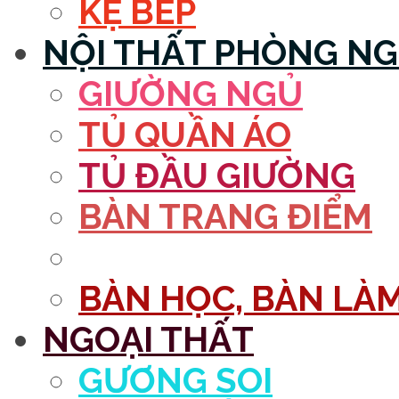
KỆ BẾP
NỘI THẤT PHÒNG N
GIƯỜNG NGỦ
TỦ QUẦN ÁO
TỦ ĐẦU GIƯỜNG
BÀN TRANG ĐIỂM
GƯƠNG
BÀN HỌC, BÀN LÀM
NGOẠI THẤT
GƯƠNG SOI