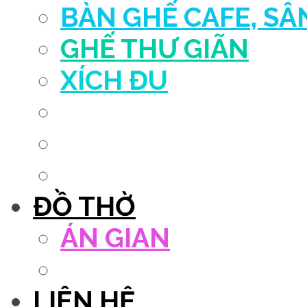
BÀN GHẾ CAFE, S
GHẾ THƯ GIÃN
XÍCH ĐU
QUẦY THU NGÂN
DECOR TRANG TRÍ
GHẾ SALON
ĐỒ THỜ
ÁN GIAN
TỦ THỜ
LIÊN HỆ