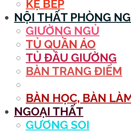
KỆ BẾP
NỘI THẤT PHÒNG N
GIƯỜNG NGỦ
TỦ QUẦN ÁO
TỦ ĐẦU GIƯỜNG
BÀN TRANG ĐIỂM
GƯƠNG
BÀN HỌC, BÀN LÀM
NGOẠI THẤT
GƯƠNG SOI