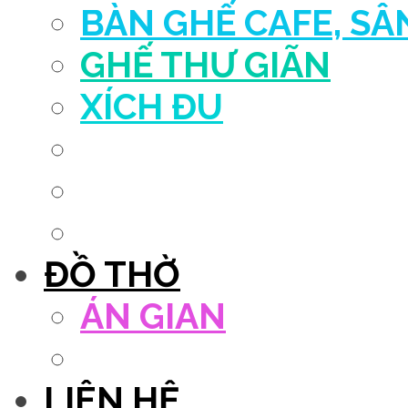
BÀN GHẾ CAFE, S
GHẾ THƯ GIÃN
XÍCH ĐU
QUẦY THU NGÂN
DECOR TRANG TRÍ
GHẾ SALON
ĐỒ THỜ
ÁN GIAN
TỦ THỜ
LIÊN HỆ