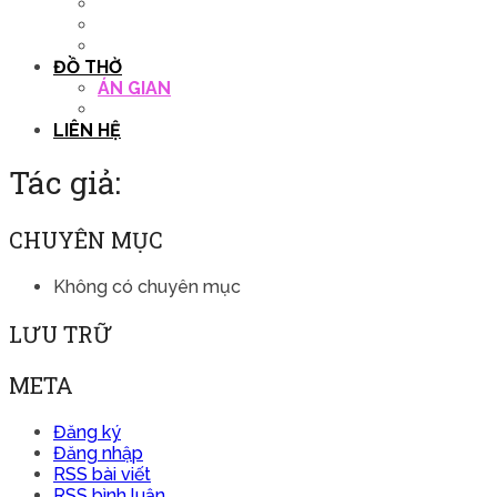
QUẦY THU NGÂN
DECOR TRANG TRÍ
GHẾ SALON
ĐỒ THỜ
ÁN GIAN
TỦ THỜ
LIÊN HỆ
Tác giả:
CHUYÊN MỤC
Không có chuyên mục
LƯU TRỮ
META
Đăng ký
Đăng nhập
RSS bài viết
RSS bình luận