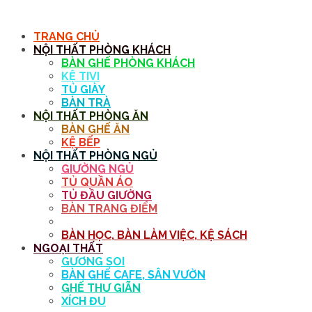
MENU
TRANG CHỦ
NỘI THẤT PHÒNG KHÁCH
BÀN GHẾ PHÒNG KHÁCH
KỆ TIVI
TỦ GIÀY
BÀN TRÀ
NỘI THẤT PHÒNG ĂN
BÀN GHẾ ĂN
KỆ BẾP
NỘI THẤT PHÒNG NGỦ
GIƯỜNG NGỦ
TỦ QUẦN ÁO
TỦ ĐẦU GIƯỜNG
BÀN TRANG ĐIỂM
GƯƠNG
BÀN HỌC, BÀN LÀM VIỆC, KỆ SÁCH
NGOẠI THẤT
GƯƠNG SOI
BÀN GHẾ CAFE, SÂN VƯỜN
GHẾ THƯ GIÃN
XÍCH ĐU