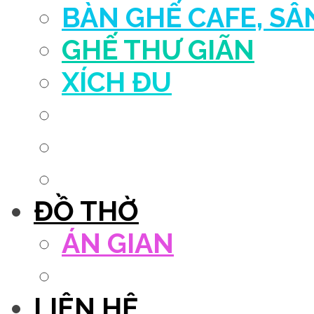
BÀN GHẾ CAFE, S
GHẾ THƯ GIÃN
XÍCH ĐU
QUẦY THU NGÂN
DECOR TRANG TRÍ
GHẾ SALON
ĐỒ THỜ
ÁN GIAN
TỦ THỜ
LIÊN HỆ