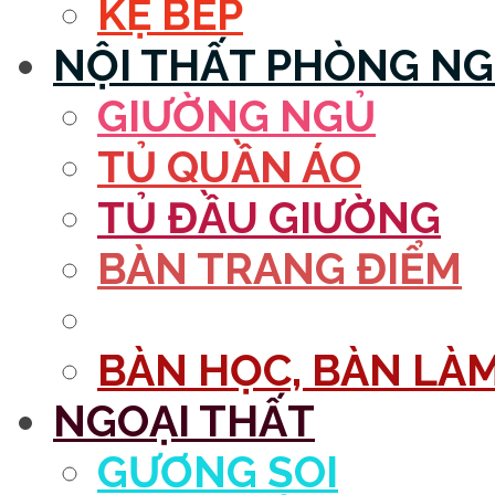
KỆ BẾP
NỘI THẤT PHÒNG N
GIƯỜNG NGỦ
TỦ QUẦN ÁO
TỦ ĐẦU GIƯỜNG
BÀN TRANG ĐIỂM
GƯƠNG
BÀN HỌC, BÀN LÀM
NGOẠI THẤT
GƯƠNG SOI