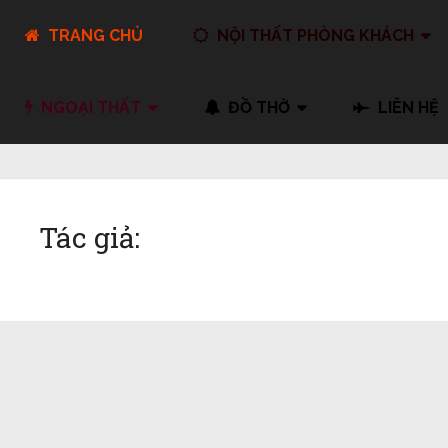
TRANG CHỦ
NỘI THẤT PHÒNG KHÁCH
NGOẠI THẤT
ĐỒ THỜ
LIÊN HỆ
Tác giả: