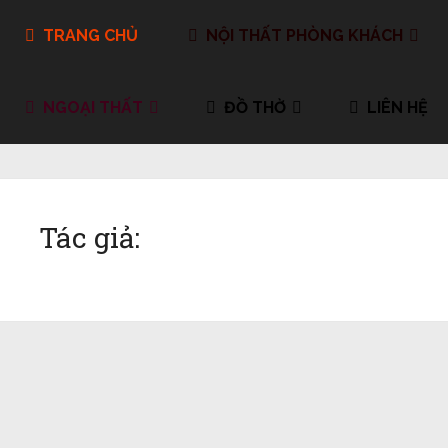
TRANG CHỦ
NỘI THẤT PHÒNG KHÁCH
NGOẠI THẤT
ĐỒ THỜ
LIÊN HỆ
Tác giả: