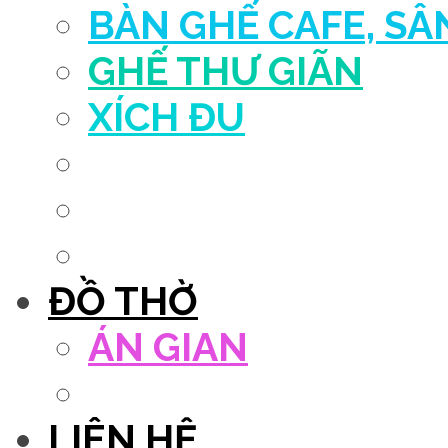
BÀN GHẾ CAFE, S
GHẾ THƯ GIÃN
XÍCH ĐU
QUẦY THU NGÂN
DECOR TRANG TRÍ
GHẾ SALON
ĐỒ THỜ
ÁN GIAN
TỦ THỜ
LIÊN HỆ