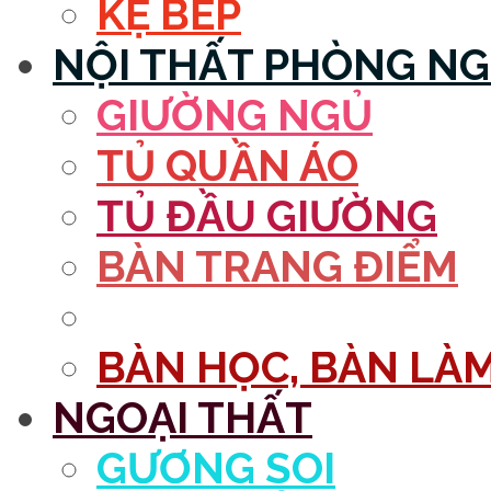
KỆ BẾP
NỘI THẤT PHÒNG N
GIƯỜNG NGỦ
TỦ QUẦN ÁO
TỦ ĐẦU GIƯỜNG
BÀN TRANG ĐIỂM
GƯƠNG
BÀN HỌC, BÀN LÀM
NGOẠI THẤT
GƯƠNG SOI