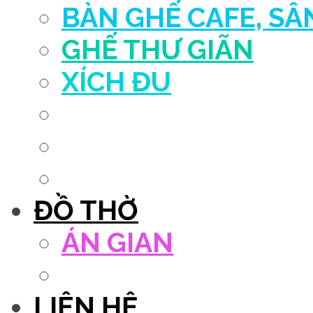
BÀN GHẾ CAFE, S
GHẾ THƯ GIÃN
XÍCH ĐU
QUẦY THU NGÂN
DECOR TRANG TRÍ
GHẾ SALON
ĐỒ THỜ
ÁN GIAN
TỦ THỜ
LIÊN HỆ