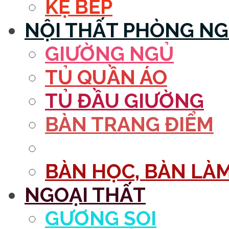
KỆ BẾP
NỘI THẤT PHÒNG N
GIƯỜNG NGỦ
TỦ QUẦN ÁO
TỦ ĐẦU GIƯỜNG
BÀN TRANG ĐIỂM
GƯƠNG
BÀN HỌC, BÀN LÀM
NGOẠI THẤT
GƯƠNG SOI