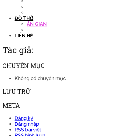
QUẦY THU NGÂN
DECOR TRANG TRÍ
GHẾ SALON
ĐỒ THỜ
ÁN GIAN
TỦ THỜ
LIÊN HỆ
Tác giả:
CHUYÊN MỤC
Không có chuyên mục
LƯU TRỮ
META
Đăng ký
Đăng nhập
RSS bài viết
RSS bình luận