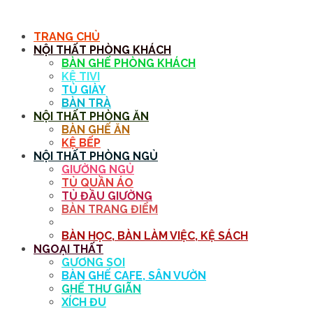
MENU
TRANG CHỦ
NỘI THẤT PHÒNG KHÁCH
BÀN GHẾ PHÒNG KHÁCH
KỆ TIVI
TỦ GIÀY
BÀN TRÀ
NỘI THẤT PHÒNG ĂN
BÀN GHẾ ĂN
KỆ BẾP
NỘI THẤT PHÒNG NGỦ
GIƯỜNG NGỦ
TỦ QUẦN ÁO
TỦ ĐẦU GIƯỜNG
BÀN TRANG ĐIỂM
GƯƠNG
BÀN HỌC, BÀN LÀM VIỆC, KỆ SÁCH
NGOẠI THẤT
GƯƠNG SOI
BÀN GHẾ CAFE, SÂN VƯỜN
GHẾ THƯ GIÃN
XÍCH ĐU