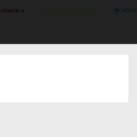
G KHÁCH
NỘI THẤT PHÒNG ĂN
NỘI T