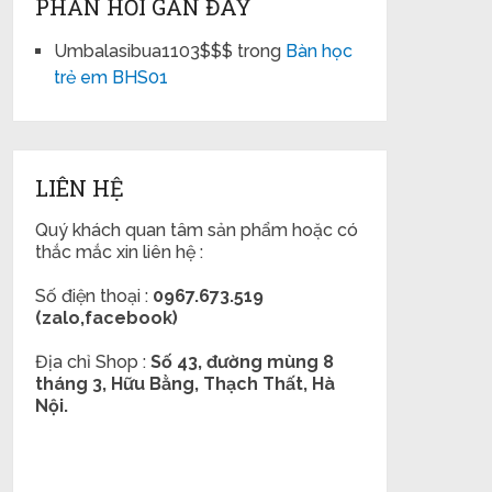
PHẢN HỒI GẦN ĐÂY
Umbalasibua1103$$$
trong
Bàn học
trẻ em BHS01
LIÊN HỆ
Quý khách quan tâm sản phẩm hoặc có
thắc mắc xin liên hệ :
Số điện thoại :
0967.673.519
(zalo,facebook)
Địa chỉ Shop :
Số 43, đường mùng 8
tháng 3, Hữu Bằng, Thạch Thất, Hà
Nội.